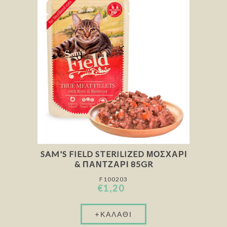
SAM'S FIELD STERILIZED ΜΟΣΧΆΡΙ
& ΠΑΝΤΖΆΡΙ 85GR
F100203
€1,20