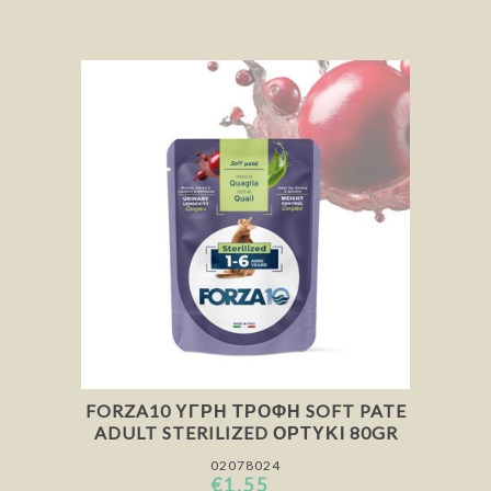
FORZA10 ΥΓΡΉ ΤΡΟΦΉ SOFT PATE
ADULT STERILIZED ΟΡΤΎΚΙ 80GR
02078024
€1,55