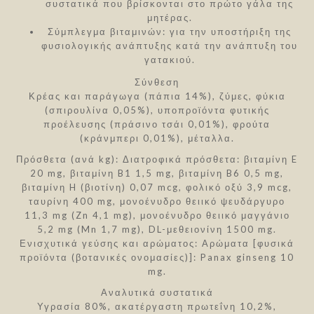
συστατικά που βρίσκονται στο πρώτο γάλα της
μητέρας.
Σύμπλεγμα βιταμινών: για την υποστήριξη της
φυσιολογικής ανάπτυξης κατά την ανάπτυξη του
γατακιού.
Σύνθεση
Κρέας και παράγωγα (πάπια 14%), ζύμες, φύκια
(σπιρουλίνα 0,05%), υποπροϊόντα φυτικής
προέλευσης (πράσινο τσάι 0,01%), φρούτα
(κράνμπερι 0,01%), μέταλλα.
Πρόσθετα (ανά kg): Διατροφικά πρόσθετα: βιταμίνη E
20 mg, βιταμίνη B1 1,5 mg, βιταμίνη B6 0,5 mg,
βιταμίνη H (βιοτίνη) 0,07 mcg, φολικό οξύ 3,9 mcg,
ταυρίνη 400 mg, μονοένυδρο θειικό ψευδάργυρο
11,3 mg (Zn 4,1 mg), μονοένυδρο θειικό μαγγάνιο
5,2 mg (Mn 1,7 mg), DL-μεθειονίνη 1500 mg.
Ενισχυτικά γεύσης και αρώματος: Αρώματα [φυσικά
προϊόντα (βοτανικές ονομασίες)]: Panax ginseng 10
mg.
Αναλυτικά συστατικά
Υγρασία 80%, ακατέργαστη πρωτεΐνη 10,2%,