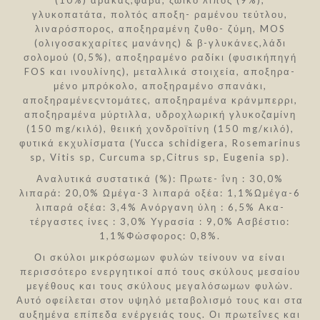
(10%) αρακάς,φάβα, ζωικό λίπος (9%),
γλυκοπατάτα, πολτός αποξη- ραμένου τεύτλου,
λιναρόσπορος, αποξηραμένη ζυθο- ζύμη, MOS
(ολιγοσακχαρίτες μανάνης) & β-γλυκάνες,λάδι
σολομού (0,5%), αποξηραμένο ραδίκι (φυσικήπηγή
FOS και ινουλίνης), μεταλλικά στοιχεία, αποξηρα-
μένο μπρόκολο, αποξηραμένο σπανάκι,
αποξηραμένεςντομάτες, αποξηραμένα κράνμπερρι,
αποξηραμένα μύρτιλλα, υδροχλωρική γλυκοζαμίνη
(150 mg/κιλό), θειική χονδροϊτίνη (150 mg/κιλό),
φυτικά εκχυλίσματα (Yucca schidigera, Rosemarinus
sp, Vitis sp, Curcuma sp,Citrus sp, Eugenia sp).
Αναλυτικά συστατικά (%): Πρωτε- ΐνη : 30,0%
λιπαρά: 20,0% Ωμέγα-3 λιπαρά οξέα: 1,1%Ωμέγα-6
λιπαρά οξέα: 3,4% Ανόργανη ύλη : 6,5% Ακα-
τέργαστες ίνες : 3,0% Υγρασία : 9,0% Ασβέστιο:
1,1%Φώσφορος: 0,8%.
Οι σκύλοι μικρόσωμων φυλών τείνουν να είναι
περισσότερο ενεργητικοί από τους σκύλους μεσαίου
μεγέθους και τους σκύλους μεγαλόσωμων φυλών.
Αυτό οφείλεται στον υψηλό μεταβολισμό τους και στα
αυξημένα επίπεδα ενέργειάς τους. Οι πρωτεΐνες και