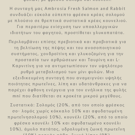
Η συνταγή μας Ambrosia Fresh Salmon and Rabbit
συνδυάζει εύκολα εύπεπτο φρέσκο ​​κρέας σολομού
με πλούσιο σε θρεπτικά συστατικά κρέας κουνελιού.
Για περαιτέρω ενίσχυση των υποαλλεργικών
ιδιοτήτων του φαγητού, προστίθεται γλυκοπατάτα.
Περιλαμβάνει επίσης πρεβιοτικά και προβιοτικά για
τη βελτίωση της πέψης και του ανοσοποιητικού
συστήματος, χονδροϊτίνη και γλυκοζαμίνη για την
προστασία των αρθρώσεων και Ταυρίνη και L-
Καρνιτίνη για να αντιμετωπίσουν τον υψηλότερο
ρυθμό μεταβολισμού των μίνι φυλών. Μια
εξειδικευμένη συνταγή που αναμειγνύει υψηλής
ποιότητας πρωτεΐνες, λίπη και υδατάνθρακες για να
παρέχει άφθονη ενέργεια για τον ενήλικα της φυλής
mni που διατίθεται σε κροκέτα μικρού μεγέθους.
Συστατικά: Σολομός (20%, από τον οποίο φρέσκος
σο- λομός χωρίς κόκκαλο 10% και αφυδατωμένη
πρωτεΐνησολομού 10%), κουνέλι (20%, από το οποίο
φρέσκο κουνέλι 10% και αφυδατωμένο κουνέλι
10%), άμυλο πατάτας, υδρολυμένη ζωική πρωτεΐνη