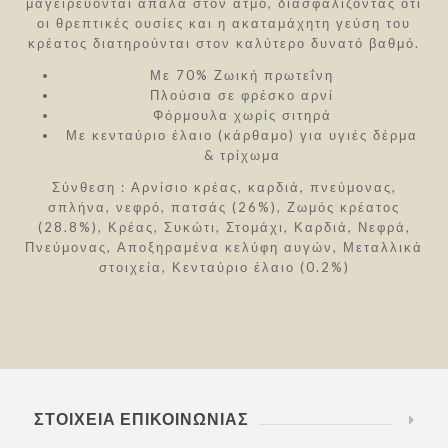
μαγειρεύονται απαλά στον ατμό, διασφαλίζοντας ότι
οι θρεπτικές ουσίες και η ακαταμάχητη γεύση του
κρέατος διατηρούνται στον καλύτερο δυνατό βαθμό.
Με 70% Ζωική πρωτεΐνη
Πλούσια σε φρέσκο αρνί
Φόρμουλα χωρίς σιτηρά
Με κενταύριο έλαιο (κάρθαμο) για υγιές δέρμα
& τρίχωμα
Σύνθεση : Αρνίσιο κρέας, καρδιά, πνεύμονας,
σπλήνα, νεφρό, πατσάς (26%), Ζωμός κρέατος
(28.8%), Κρέας, Συκώτι, Στομάχι, Καρδιά, Νεφρά,
Πνεύμονας, Αποξηραμένα κελύφη αυγών, Μεταλλικά
στοιχεία, Κενταύριο έλαιο (0.2%)
ΣΤΟΙΧΕΊΑ ΕΠΙΚΟΙΝΩΝΊΑΣ