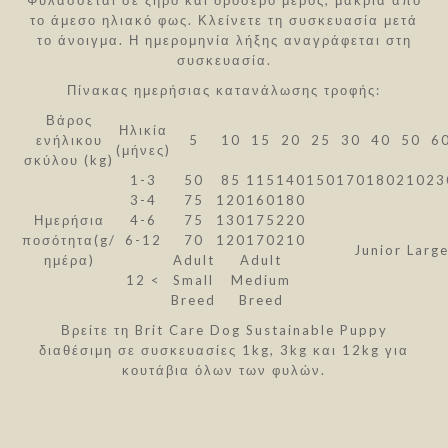
Φυλάσσεται σε ξηρό και δροσερό μέρος, μακριά από
το άμεσο ηλιακό φως. Κλείνετε τη συσκευασία μετά
το άνοιγμα. Η ημερομηνία λήξης αναγράφεται στη
συσκευασία.
Πίνακας ημερήσιας κατανάλωσης τροφής:
Βάρος
Ηλικία
ενήλικου
5
10
15
20
25
30
40
50
6
(μήνες)
σκύλου (kg)
1-3
50
85
115
140
150
170
180
210
23
3-4
75
120
160
180
Ημερήσια
4-6
75
130
175
220
ποσότητα(g/
6-12
70
120
170
210
Junior Larg
ημέρα)
Adult
Adult
12 <
Small
Medium
Breed
Breed
Βρείτε τη Brit Care Dog Sustainable Puppy
διαθέσιμη σε συσκευασίες 1kg, 3kg και 12kg για
κουτάβια όλων των φυλών.