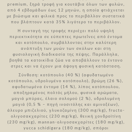
premium, ξηρά τροφή για κουτάβια όλων των φυλών,
από 4 εβδομάδων έως 12 μηνών, η οποία φτιάχνεται
με βιώσιμα και φιλικά προς το περιβάλλον συστατικά
που βλάπτουν κατά 35% λιγότερο το περιβάλλον.
Η συνταγή της τροφής περιέχει πολύ υψηλή
περιεκτικότητα σε εύπεπτες πρωτεΐνες από έντομα
και κοτόπουλο, συμβάλλοντας στην καλύτερη
ανάπτυξη των μυών των σκύλων και στη
φυσιολογική διαδικασία της πέψης. Παράλληλα,
βοηθά τα κατοικίδια ζώα να αποβάλλουν το έντονο
στρες και να έχουν μια άψογη φυσική κατάσταση.
Σύνθεση: κοτόπουλο (40 %) (αφυδατωμένο
κοτόπουλο, υδρολυμένο κοτόπουλο), βρώμη (26 %),
αφυδατωμένα έντομα (14 %), λίπος κοτόπουλου,
αποξηραμένος πολτός μήλου, φυσικά αρώματα,
μαγιά μπύρας, έλαιο σολομού (2 %), υδρολυμένη
μαγιά (0,5 % – πηγή ινοσιτόλης και αμινοξέων),
άλευρο μπιζελιού, γλυκοζαμίνη (300 mg/kg), fructo-
ολιγοσακχαρίτες (230 mg/kg), θειική χονδροϊτίνη
(230 mg/kg), mannan-ολιγοσακχαρίτες (180 mg/kg),
yucca schidigera (180 mg/kg), σπόροι