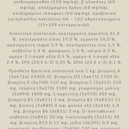
γαϊδουράγκαθου (110 mg/kg), β-γλυκάνες (60
mg/kg), αποξηραμένη δρόγη (60 mg/kg),
αποξηραμένο ιπποφαές (60 mg/kg), προβιοτικά
Lactobacillus helveticus HA – 122 αδρανοποιημένα
(15×109 κύτταρα/κιλό).
Αναλυτικά συστατικά: ακατέργαστη πρωτεΐνη 31,0
%, ακατέργαστο λίπος 19,0 %, υγρασία 10,0 %,
ακατέργαστη τέφρα 5,9 %, ακατέργαστες ίνες 1,5 %,
ασβέστιο 1,4 %, φώσφορος 1,0 %, νάτριο 0,3 %,
ωμέγα-3 λιπαρά οξέα 0,5 %, ωμέγα-6 λιπαρά οξέα
2,4 %, EPA (20:5 n-3) 0,05 %, DHA (22:6 n-3) 0,1 %.
Πρόσθετα θρεπτικά συστατικά ανά 1 kg: βιταμίνη A
(3a672a) 23000 IU, βιταμίνη D3 (3a671) 1700 IU,
βιταμίνη E (3a700) 550 mg, βιταμίνη C (3a312) 350
mg, ταυρίνη (3a370) 1500 mg, χλωριούχος χολίνη
(3a890) 1800 mg, L-καρνιτίνη (3a910) 300 mg,
βιταμίνη B1 (3a821) 3 mg, βιταμίνη B2 (3a825i) 11
mg, βιοτίνη (3a880) 4 mg, φυλικό οξύ (3a316) 1,4
mg, βιταμίνη B6 (3a831) 3 mg, D-παντοθενικό
ασβέστιο (3a841) 30 mg, νικοτιναμίδη (3a315) 38
mg, βιταμίνη B12 0,12 mg, ιώδιο (3b201) 0,9 mg,
οργανικός ψευδάργυρος (3b606) 100 mg, οργανικό