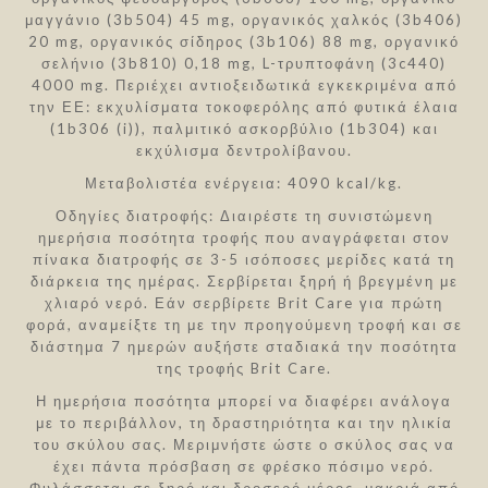
μαγγάνιο (3b504) 45 mg, οργανικός χαλκός (3b406)
20 mg, οργανικός σίδηρος (3b106) 88 mg, οργανικό
σελήνιο (3b810) 0,18 mg, L-τρυπτοφάνη (3c440)
4000 mg. Περιέχει αντιοξειδωτικά εγκεκριμένα από
την ΕΕ: εκχυλίσματα τοκοφερόλης από φυτικά έλαια
(1b306 (i)), παλμιτικό ασκορβύλιο (1b304) και
εκχύλισμα δεντρολίβανου.
Μεταβολιστέα ενέργεια: 4090 kcal/kg.
Οδηγίες διατροφής: Διαιρέστε τη συνιστώμενη
ημερήσια ποσότητα τροφής που αναγράφεται στον
πίνακα διατροφής σε 3-5 ισόποσες μερίδες κατά τη
διάρκεια της ημέρας. Σερβίρεται ξηρή ή βρεγμένη με
χλιαρό νερό. Εάν σερβίρετε Brit Care για πρώτη
φορά, αναμείξτε τη με την προηγούμενη τροφή και σε
διάστημα 7 ημερών αυξήστε σταδιακά την ποσότητα
της τροφής Brit Care.
Η ημερήσια ποσότητα μπορεί να διαφέρει ανάλογα
με το περιβάλλον, τη δραστηριότητα και την ηλικία
του σκύλου σας. Μεριμνήστε ώστε ο σκύλος σας να
έχει πάντα πρόσβαση σε φρέσκο πόσιμο νερό.