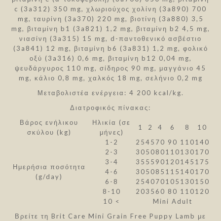
c (3a312) 350 mg, χλωριούχος χολίνη (3a890) 700
mg, ταυρίνη (3a370) 220 mg, βιοτίνη (3a880) 3,5
mg, βιταμίνη b1 (3a821) 1,2 mg, βιταμίνη b2 4,5 mg,
νιασίνη (3a315) 15 mg, d-παντοθενικό ασβέστιο
(3a841) 12 mg, βιταμίνη b6 (3a831) 1,2 mg, φολικό
οξύ (3a316) 0,6 mg, βιταμίνη b12 0,04 mg,
ψευδάργυρος 110 mg, σίδηρος 90 mg, μαγγάνιο 45
mg, κάλιο 0,8 mg, χαλκός 18 mg, σελήνιο 0,2 mg
Μεταβολιστέα ενέργεια: 4 200 kcal/kg.
Διατροφικός πίνακας:
Βάρος ενήλικου
Ηλικία (σε
1
2
4
6
8
10
σκύλου (kg)
μήνες)
1-2
25
45
70
90
110
140
2-3
30
50
80
110
130
170
3-4
35
55
90
120
145
175
Ημερήσια ποσότητα
4-6
30
50
85
115
140
170
(g/day)
6-8
25
40
70
105
130
150
8-10
20
35
60
80
110
120
10 <
Mini Adult
Βρείτε τη Brit Care Mini Grain Free Puppy Lamb με