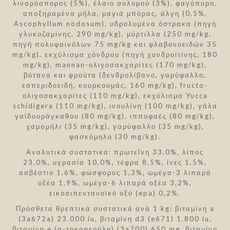
λιναρόσπορος (5%), έλαιο σολομού (3%), φαγόπυρο,
αποξηραμένα μήλα, μαγιά μπύρας, άλγη (0,5%,
Ascophyllum nodosum), υδρολυμένα όστρακα (πηγή
γλυκοζαμίνης, 290 mg/kg), μύρτιλλα (250 mg/kg,
πηγή πολυφαινόλων 75 mg/kg και φλαβονοειδών 35
mg/kg), εκχύλισμα χόνδρου (πηγή χονδροϊτίνης, 180
mg/kg), mannan-ολιγοσακχαρίτες (170 mg/kg),
βότανα και φρούτα (δενδρολίβανο, γαρύφαλλο,
εσπεριδοειδή, κουρκουμάς, 160 mg/kg), fructo-
ολιγοσακχαρίτες (110 mg/kg), εκχύλισμα Yucca
schidigera (110 mg/kg), ινουλίνη (100 mg/kg), γάλα
γαϊδουράγκαθου (80 mg/kg), ιπποφαές (80 mg/kg),
χαμoμήλι (35 mg/kg), γαρύφαλλο (35 mg/kg),
φασκόμηλο (30 mg/kg).
Αναλυτικά συστατικά: πρωτεΐνη 33,0%, λίπος
23,0%, υγρασία 10,0%, τέφρα 8,5%, ίνες 1,5%,
ασβέστιο 1,6%, φώσφορος 1,3%, ωμέγα-3 λιπαρά
οξέα 1,9%, ωμέγα-6 λιπαρά οξέα 3,2%,
εικοσιπεντανοϊκό οξύ (epa) 0,2%.
Πρόσθετα θρεπτικά συστατικά ανά 1 kg: βιταμίνη a
(3a672a) 23.000 iu, βιταμίνη d3 (e671) 1.800 iu,
βιταμίνη e (α-τοκοφερόλη) (3a700) 650 mg, βιταμίνη