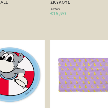
MALL
ΣΚΎΛΟΥΣ
28785
€15,90