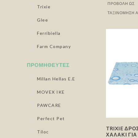
ΠΡΟΒΟΛΉ ΩΣ
Trixie
ΤΑΞΙΝΌΜΗΣΗ 
Glee
Ferribiella
Farm Company
ΠΡΟΜΗΘΕΥΤΈΣ
Millan Hellas E.E
MOVEX IKE
PAWCARE
Perfect Pet
TRIXIE ΔΡΟ
Tiloc
ΧΑΛΆΚΙ ΓΙ