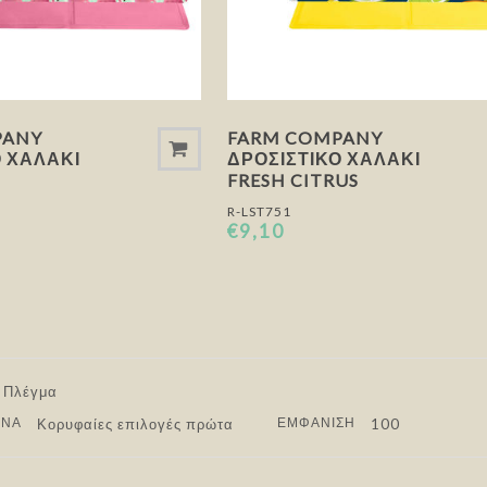
PANY
FARM COMPANY
Ό ΧΑΛΆΚΙ
ΔΡΟΣΙΣΤΙΚΌ ΧΑΛΆΚΙ
S
FRESH CITRUS
R-LST751
€9,10
ΑΝΆ
ΕΜΦΆΝΙΣΗ