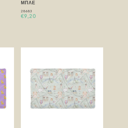
ΜΠΛΕ
28683
€9,20