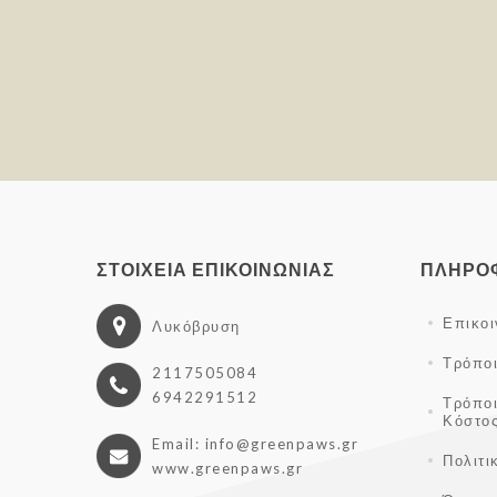
ΣΤΟΙΧΕΊΑ ΕΠΙΚΟΙΝΩΝΊΑΣ
ΠΛΗΡΟ
Επικο
Λυκόβρυση
Τρόπο
2117505084
6942291512
Τρόπο
Κόστο
Email: info@greenpaws.gr
Πολιτι
www.greenpaws.gr