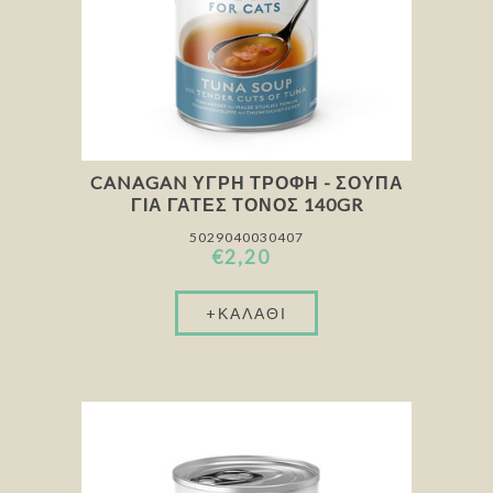
CANAGAN ΥΓΡΉ ΤΡΟΦΉ - ΣΟΎΠΑ
ΓΙΑ ΓΆΤΕΣ ΤΌΝΟΣ 140GR
5029040030407
€2,20