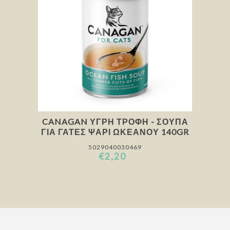
CANAGAN ΥΓΡΉ ΤΡΟΦΉ - ΣΟΎΠΑ
ΓΙΑ ΓΆΤΕΣ ΨΆΡΙ ΩΚΕΑΝΟΎ 140GR
5029040030469
€2,20