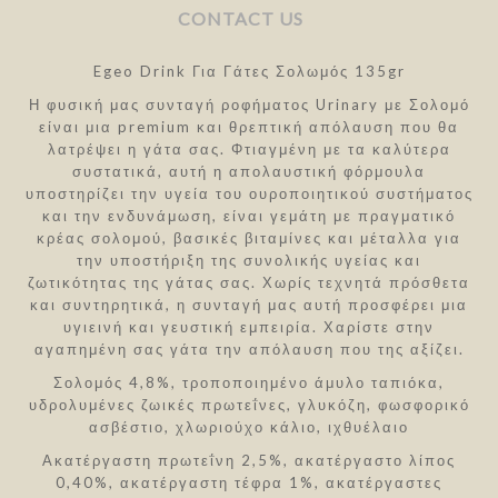
CONTACT US
Egeo Drink Για Γάτες Σολωμός 135gr
Η φυσική μας συνταγή ροφήματος Urinary με Σολομό
είναι μια premium και θρεπτική απόλαυση που θα
λατρέψει η γάτα σας. Φτιαγμένη με τα καλύτερα
συστατικά, αυτή η απολαυστική φόρμουλα
υποστηρίζει την υγεία του ουροποιητικού συστήματος
και την ενδυνάμωση, είναι γεμάτη με πραγματικό
κρέας σολομού, βασικές βιταμίνες και μέταλλα για
την υποστήριξη της συνολικής υγείας και
ζωτικότητας της γάτας σας. Χωρίς τεχνητά πρόσθετα
και συντηρητικά, η συνταγή μας αυτή προσφέρει μια
υγιεινή και γευστική εμπειρία. Χαρίστε στην
αγαπημένη σας γάτα την απόλαυση που της αξίζει.
Σολομός 4,8%, τροποποιημένο άμυλο ταπιόκα,
υδρολυμένες ζωικές πρωτεΐνες, γλυκόζη, φωσφορικό
ασβέστιο, χλωριούχο κάλιο, ιχθυέλαιο
Ακατέργαστη πρωτεΐνη 2,5%, ακατέργαστο λίπος
0,40%, ακατέργαστη τέφρα 1%, ακατέργαστες