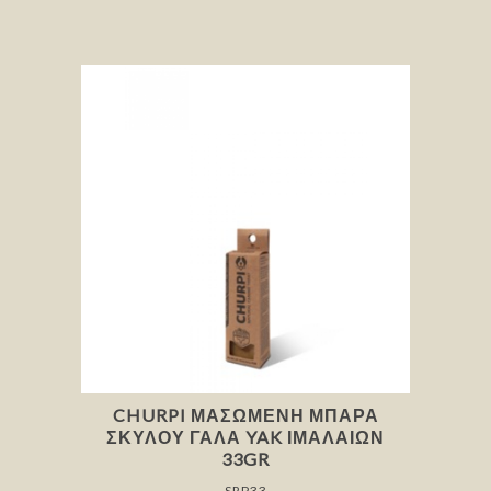
CHURPI ΜΑΣΏΜΕΝΗ ΜΠΆΡΑ
ΣΚΎΛΟΥ ΓΆΛΑ YAK ΙΜΑΛΑΊΩΝ
33GR
SRP33