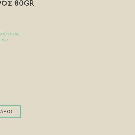
ΡΟΣ 80GR
245715158
ΣΙΜΟ