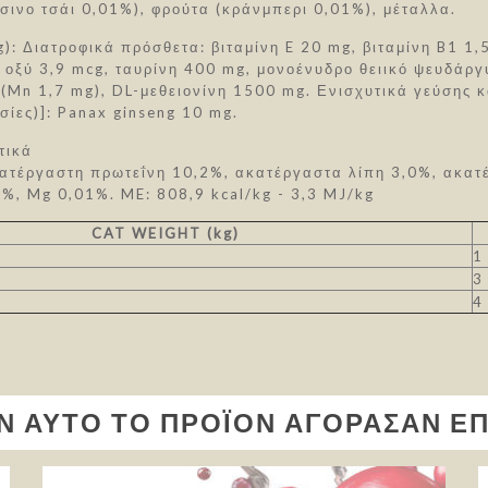
σινο τσάι 0,01%), φρούτα (κράνμπερι 0,01%), μέταλλα.
): Διατροφικά πρόσθετα: βιταμίνη E 20 mg, βιταμίνη B1 1,5 
 οξύ 3,9 mcg, ταυρίνη 400 mg, μονοένυδρο θειικό ψευδάργ
 (Mn 1,7 mg), DL-μεθειονίνη 1500 mg. Ενισχυτικά γεύσης 
σίες)]: Panax ginseng 10 mg.
τικά
ατέργαστη πρωτεΐνη 10,2%, ακατέργαστα λίπη 3,0%, ακατέ
0%, Mg 0,01%. ME: 808,9 kcal/kg - 3,3 MJ/kg
CAT WEIGHT (kg)
1
3
4
Ν ΑΥΤΌ ΤΟ ΠΡΟΪΌΝ ΑΓΌΡΑΣΑΝ ΕΠ