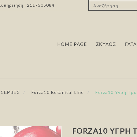
ξυπηρέτηση : 2117505084
HOME PAGE
ΣΚΥΛΟΣ
ΓΑΤΑ
ΝΣΕΡΒΕΣ
/
Forza10 Botanical Line
/
Forza10 Υγρή Τρο
FORZA10 ΥΓΡΉ 