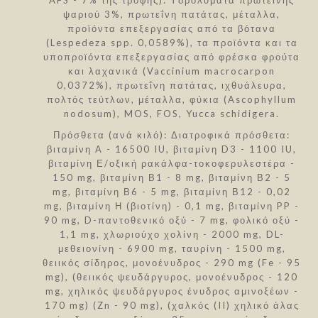
ψαριού 3%, πρωτεΐνη πατάτας, μέταλλα,
προϊόντα επεξεργασίας από τα βότανα
(Lespedeza spp. 0,0589%), τα προϊόντα και τα
υποπροϊόντα επεξεργασίας από φρέσκα φρούτα
και λαχανικά (Vaccinium macrocarpon
0,0372%), πρωτεΐνη πατάτας, ιχθυάλευρα,
πολτός τεύτλων, μέταλλα, φύκια (Ascophyllum
nodosum), MOS, FOS, Yucca schidigera.
Πρόσθετα (ανά κιλό): Διατροφικά πρόσθετα:
βιταμίνη Α - 16500 IU, βιταμίνη D3 - 1100 IU,
βιταμίνη Ε/οξική ρακάλφα-τοκοφερυλεστέρα -
150 mg, βιταμίνη Β1 - 8 mg, βιταμίνη Β2 - 5
mg, βιταμίνη Β6 - 5 mg, βιταμίνη Β12 - 0,02
mg, βιταμίνη Η (βιοτίνη) - 0,1 mg, βιταμίνη PP -
90 mg, D-παντοθενικό οξύ - 7 mg, φολικό οξύ -
1,1 mg, χλωριούχο χολίνη - 2000 mg, DL-
μεθειονίνη - 6900 mg, ταυρίνη - 1500 mg,
θειικός σίδηρος, μονοένυδρος - 290 mg (Fe - 95
mg), (θειικός ψευδάργυρος, μονοένυδρος - 120
mg, χηλικός ψευδάργυρος ένυδρος αμινοξέων -
170 mg) (Zn - 90 mg), (χαλκός (II) χηλικό άλας