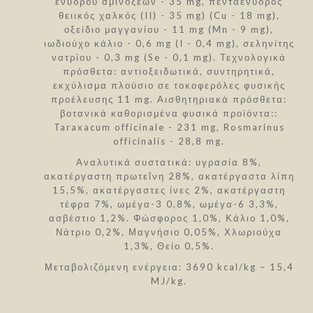
ένυδρου αμινοξέων - 35 mg, πενταένυδρος
θειικός χαλκός (II) - 35 mg) (Cu - 18 mg),
οξείδιο μαγγανίου - 11 mg (Mn - 9 mg),
ιωδιούχο κάλιο - 0,6 mg (I - 0,4 mg), σεληνίτης
νατρίου - 0,3 mg (Se - 0,1 mg). Τεχνολογικά
πρόσθετα: αντιοξειδωτικά, συντηρητικά,
εκχύλισμα πλούσιο σε τοκοφερόλες φυσικής
προέλευσης 11 mg. Αισθητηριακά πρόσθετα:
βοτανικά καθορισμένα φυσικά προϊόντα::
Taraxacum officinale - 231 mg, Rosmarinus
officinalis - 28,8 mg.
Αναλυτικά συστατικά: υγρασία 8%,
ακατέργαστη πρωτεΐνη 28%, ακατέργαστα λίπη
15,5%, ακατέργαστες ίνες 2%, ακατέργαστη
τέφρα 7%, ωμέγα-3 0,8%, ωμέγα-6 3,3%,
ασβέστιο 1,2%. Φώσφορος 1,0%, Κάλιο 1,0%,
Νάτριο 0,2%, Μαγνήσιο 0,05%, Χλωριούχα
1,3%, Θείο 0,5%.
Μεταβολιζόμενη ενέργεια: 3690 kcal/kg – 15,4
MJ/kg.