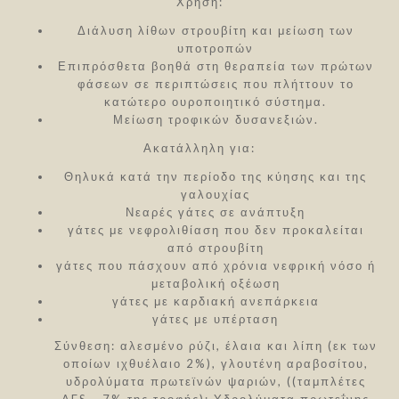
Χρήση:
Διάλυση λίθων στρουβίτη και μείωση των
υποτροπών
Επιπρόσθετα βοηθά στη θεραπεία των πρώτων
φάσεων σε περιπτώσεις που πλήττουν το
κατώτερο ουροποιητικό σύστημα.
Μείωση τροφικών δυσανεξιών.
Ακατάλληλη για:
Θηλυκά κατά την περίοδο της κύησης και της
γαλουχίας
Νεαρές γάτες σε ανάπτυξη
γάτες με νεφρολιθίαση που δεν προκαλείται
από στρουβίτη
γάτες που πάσχουν από χρόνια νεφρική νόσο ή
μεταβολική οξέωση
γάτες με καρδιακή ανεπάρκεια
γάτες με υπέρταση
Σύνθεση: αλεσμένο ρύζι, έλαια και λίπη (εκ των
οποίων ιχθυέλαιο 2%), γλουτένη αραβοσίτου,
υδρολύματα πρωτεϊνών ψαριών, ((ταμπλέτες
AFS - 7% της τροφής): Υδρολύματα πρωτεΐνης