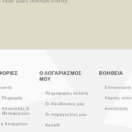
 λουρί χωρίς ιδιαίτερη ένδειξη
ΦΟΡΊΕΣ
Ο ΛΟΓΑΡΙΑΣΜΌΣ
ΒΟΉΘΕΙΑ
ΜΟΥ
ινωνία
Επικοινωνία
Πληροφορίες πελάτη
ι Πληρωμής
Χάρτης ιστο
Οι διευθύνσεις μου
ι Αποστολής &
Αναζήτηση
ς Μεταφορικών
Οι παραγγελίες μου
κή Απορρήτου
Καλάθι