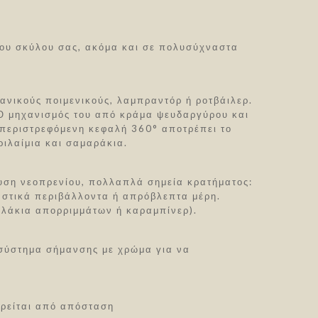
του σκύλου σας, ακόμα και σε πολυσύχναστα
μανικούς ποιμενικούς, λαμπραντόρ ή ροτβάιλερ.
. Ο μηχανισμός του από κράμα ψευδαργύρου και
 περιστρεφόμενη κεφαλή 360° αποτρέπει το
ριλαίμια και σαμαράκια.
δυση νεοπρενίου, πολλαπλά σημεία κρατήματος:
 αστικά περιβάλλοντα ή απρόβλεπτα μέρη.
ουλάκια απορριμμάτων ή καραμπίνερ).
ι σύστημα σήμανσης με χρώμα για να
τηρείται από απόσταση