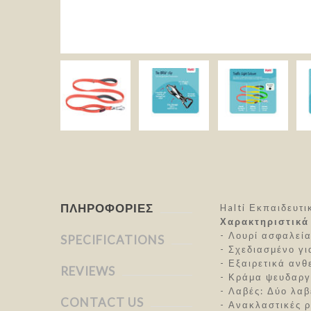
ΠΛΗΡΟΦΟΡΊΕΣ
Halti Εκπαιδευτι
Χαρακτηριστικά
- Λουρί ασφαλεία
SPECIFICATIONS
- Σχεδιασμένο γ
- Εξαιρετικά ανθ
REVIEWS
- Κράμα ψευδαργ
- Λαβές: Δύο λαβ
CONTACT US
- Ανακλαστικές 