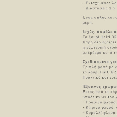
- Ενισχυμένες λα
- Διαστάσεις 1,5
Ένας απλός και 
μέρη.
Ισχύς, ασφάλεια
Το λουρί Halti B
Χάρη στο εξαιρετ
η εξωτερική στρ
μπέρδεμα κατά τη
Σχεδιασμένο γι
Τριπλή ραφή με 
το λουρί Halti B
Πρακτικό και ευέ
Έξυπνος χρωματ
Εκτός από τα κορ
υποδεικνύει τον
- Πράσινο φλουό
- Κίτρινο φλουό:
- Κοραλλί φλουό