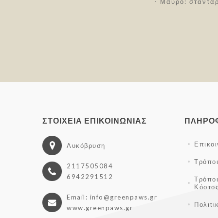
- Μαύρο: στάνταρ
ΣΤΟΙΧΕΊΑ ΕΠΙΚΟΙΝΩΝΊΑΣ
ΠΛΗΡΟ
Επικο
Λυκόβρυση
Τρόπο
2117505084
6942291512
Τρόπο
Κόστο
Email: info@greenpaws.gr
Πολιτι
www.greenpaws.gr