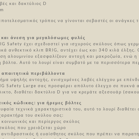
βές και δακτύλιος D
 m
αποτελεσματικός τρόπος να γίνονται σεβαστές οι ανάγκες 
 και άνεση για μεγαλόσωμες φυλές
RIG Safety έχει σχεδιαστεί για ισχυρούς σκύλους όπως γερ
ικά ανθεκτικό κλιπ BRIG, αντέχει έως και 340 κιλά έλξης
ώση αλουμινίου εξασφαλίζουν αντοχή και μακροζωία, ενώ η
 βόλτα. Αυτό το λουρί είναι συμβατό με τα περισσότερα πε
α απαιτητικά περιβάλλοντα
νήμα υψηλής αντοχής, ενισχυμένες λαβές ελέγχου με επέν
RIG Safety Large σας προσφέρει απόλυτο έλεγχο σε πυκνά
λικτο, διαθέτει δακτύλιο D για να κρεμάτε αξεσουάρ (σακ
ικός κώδικας: για ήρεμες βόλτες
υφαία τεχνικά χαρακτηριστικά του, αυτό το λουρί διαθέτε
 χαρακτήρα του σκύλου σας:
: κοινωνικός και περίεργος σκύλος
 σκύλος που χρειάζεται χώρο
: αντιδραστικός ή ευαίσθητος σκύλος που πρέπει να παρα