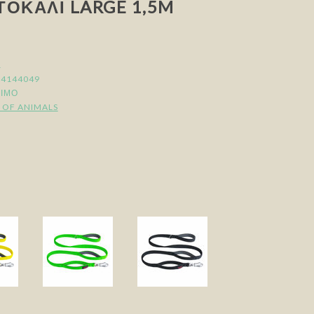
ΤΟΚΑΛΊ LARGE 1,5M
1
84144049
ΣΙΜΟ
 OF ANIMALS