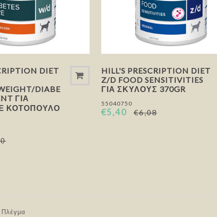
CRIPTION DIET
HILL'S PRESCRIPTION DIET
Z/D FOOD SENSITIVITIES
/WEIGHT/DIABETES
ΓΙΑ ΣΚΎΛΟΥΣ 370GR
NT ΓΙΑ
55040750
Ε ΚΟΤΌΠΟΥΛΟ
€5,40
€6,08
60