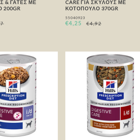
Σ & ΓΆΤΕΣ ΜΕ
CARE ΓΙΑ ΣΚΎΛΟΥΣ ΜΕ
 200GR
ΚΟΤΌΠΟΥΛΟ 370GR
55040923
€4,25
47
€4,92