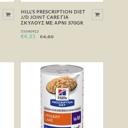
HILL'S PRESCRIPTION DIET
J/D JOINT CARE ΓΙΑ
ΣΚΎΛΟΥΣ ΜΕ ΑΡΝΊ 370GR
55040922
€4,35
€4,80