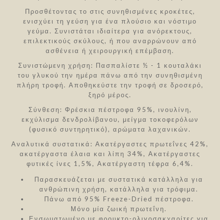
Προσθέτοντας το στις συνηθισμένες κροκέτες,
ενισχύει τη γεύση για ένα πλούσιο και νόστιμο
γεύμα. Συνιστάται ιδιαίτερα για ανόρεκτους,
επιλεκτικούς σκύλους, ή που αναρρώνουν από
ασθένεια ή χειρουργική επέμβαση.
Συνιστώμενη χρήση: Πασπαλίστε ½ - 1 κουταλάκι
του γλυκού την ημέρα πάνω από την συνηθισμένη
πλήρη τροφή. Αποθηκεύστε την τροφή σε δροσερό,
ξηρό μέρος.
Σύνθεση: Φρέσκια πέστροφα 95%, ινουλίνη,
εκχύλισμα δενδρολίβανου, μείγμα τοκοφερόλων
(φυσικό συντηρητικό), αρώματα λαχανικών.
Αναλυτικά συστατικά: Ακατέργαστες πρωτεΐνες 42%,
ακατέργαστα έλαια και λίπη 34%, Ακατέργαστες
φυτικές ίνες 1,5%, Ακατέργαστη τέφρα 6,4%.
Παρασκευάζεται με συστατικά κατάλληλα για
ανθρώπινη χρήση, κατάλληλα για τρόφιμα.
Πάνω από 95% Freeze-Dried πέστροφα.
Μόνο μία ζωική πρωτεΐνη.
Ενσωματωμένο με φρουκτο-ολιγοσακχαρίτες για