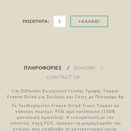
ΠΟΣΌΤΗΤΑ:
ΠΛΗΡΟΦΟΡΊΕΣ
REVIEWS
CONTACT US
I`m Different Ενισχυτικό Γεύσης Τροφής Topper
Freeze-Dried για Σκύλους και Γάτες με Πέστροφα 8g
Το TastExplosion Freeze-Dried Trout Topper σε
κόκκους περιέχει 95% ωμό κοτόπουλο (100%
μονοζωική πρωτεΐνη). Η ενσωμάτωση με την
ινουλίνη, πηγή FOS, προάγει τη μικροχλωρίδα του
εντέρου που υποβοηθά τη γαστρεντερική υγεία.