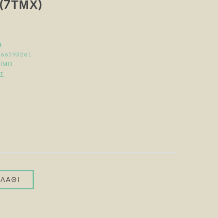
(7ΤΜΧ)
4
166593261
ΣΙΜΟ
T