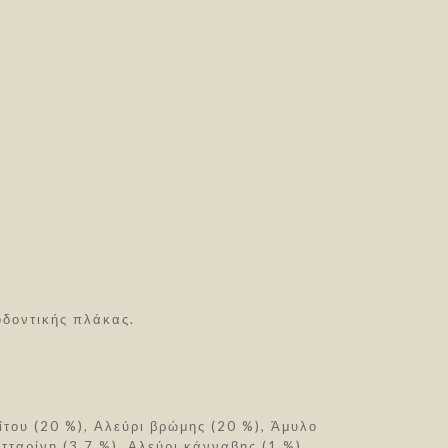
οδοντικής πλάκας.
του (20 %), Αλεύρι βρώμης (20 %), Άμυλο
τταρίνη (3,7 %), Αλεύρι κάνναβης (1 %),