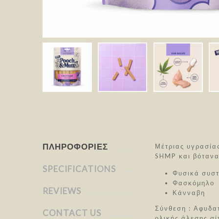
ΠΛΗΡΟΦΟΡΊΕΣ
Μέτριας υγρασία
SHMP και βότανα
SPECIFICATIONS
Φυσικά συστ
Φασκόμηλο
REVIEWS
Κάνναβη
Σύνθεση : Αφυδατ
CONTACT US
ολικής άλεσης σί