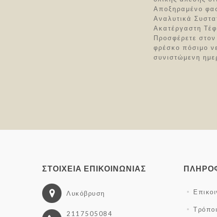
Αποξηραμένο φασ
Αναλυτικά Συστα
Ακατέργαστη Τέφ
Προσφέρετε στον 
φρέσκο πόσιμο ν
συνιστώμενη ημε
ΣΤΟΙΧΕΊΑ ΕΠΙΚΟΙΝΩΝΊΑΣ
ΠΛΗΡΟ
Επικο
Λυκόβρυση
Τρόπο
2117505084