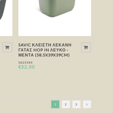
SAVIC ΚΛΕΙΣΤΉ ΛΕΚΆΝΗ
ΓΆΤΑΣ HOP IN ΛΕΥΚΌ -
ΜΈΝΤΑ (58.5X39X39CM)
SA20184
€32,00
1
2
3