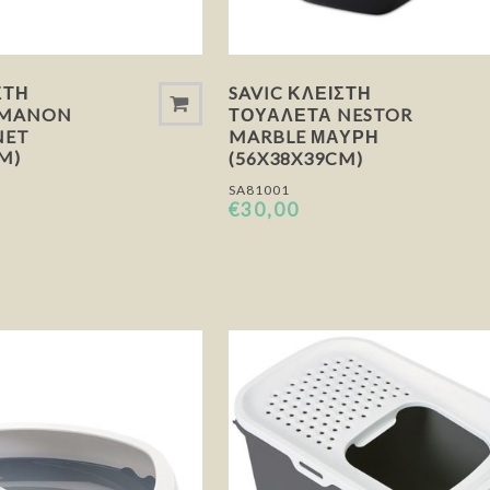
ΣΤΉ
SAVIC ΚΛΕΙΣΤΉ
 MANON
ΤΟΥΑΛΈΤΑ NESTOR
NET
MARBLE ΜΑΎΡΗ
M)
(56X38X39CM)
SA81001
€30,00