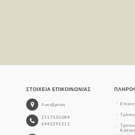
ΣΤΟΙΧΕΊΑ ΕΠΙΚΟΙΝΩΝΊΑΣ
ΠΛΗΡΟ
Επικο
Λυκόβρυση
Τρόπο
2117505084
6942291512
Τρόπο
Κόστο