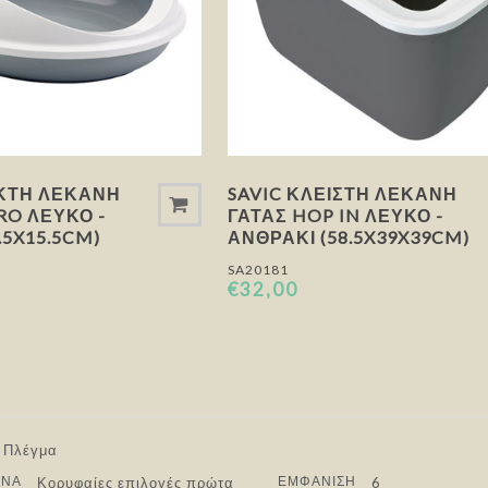
ΙΚΤΉ ΛΕΚΆΝΗ
SAVIC ΚΛΕΙΣΤΉ ΛΕΚΆΝΗ
RO ΛΕΥΚΌ -
ΓΆΤΑΣ HOP IN ΛΕΥΚΌ -
.5X15.5CM)
ΑΝΘΡΑΚΊ (58.5X39X39CM)
SA20181
€32,00
Επόμενο
ΑΝΆ
ΕΜΦΆΝΙΣΗ