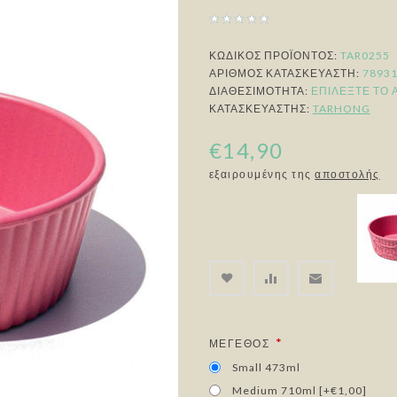
ΚΩΔΙΚΟΣ ΠΡΟΪΟΝΤΟΣ:
TAR0255
ΑΡΙΘΜΌΣ ΚΑΤΑΣΚΕΥΑΣΤΉ:
7893
ΔΙΑΘΕΣΙΜΌΤΗΤΑ:
ΕΠΙΛΈΞΤΕ ΤΟ 
ΚΑΤΑΣΚΕΥΑΣΤΉΣ:
TARHONG
€14,90
εξαιρουμένης της
αποστολής
*
ΜΈΓΕΘΟΣ
Small 473ml
Medium 710ml [+€1,00]