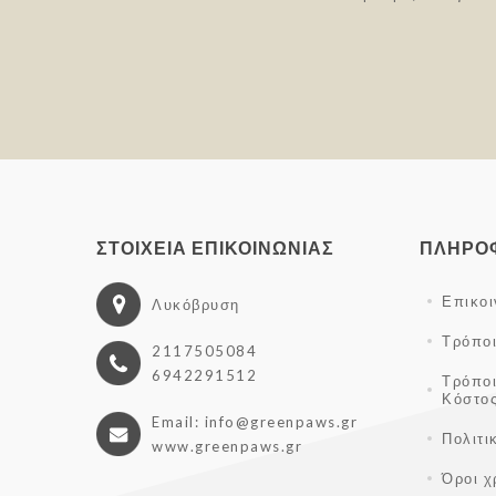
ΣΤΟΙΧΕΊΑ ΕΠΙΚΟΙΝΩΝΊΑΣ
ΠΛΗΡΟ
Επικο
Λυκόβρυση
Τρόπο
2117505084
6942291512
Τρόπο
Κόστο
Email: info@greenpaws.gr
Πολιτι
www.greenpaws.gr
Όροι χ