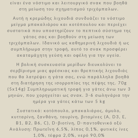
είναι ένα νόστιμο και λειτουργικό σνακ που βοηθά
στη μείωση του σχηματισμού τριχόμπαλων.
Αυτή η κρεμώδης λιχουδιά συνδυάζει το νόστιμο
μείγμα μπακαλιάρου και κοτόπουλου και περιέχει
συστατικά που υποστηρίζουν το πεπτικό σύστημα της
γάτας σας και βοηθούν στη μείωση των
τριχόμπαλων. Ιδανικό ως καθημερινή λιχουδιά ή ως
συμπλήρωμα στην τροφή, αυτό το σνακ προσφέρει
ακαταμάχητη γεύση και οφέλη για την υγεία.
Η βολική συσκευασία μερίδων διευκολύνει το
σερβίρισμα μιας φρέσκιας και θρεπτικής λιχουδιάς
που θα λατρέψει η γάτα σας, ενώ παράλληλα βοηθά
στη διατήρηση της ισορροπίας της πέψης της. 70g
(5x14g) Συμπληρωματική τροφή για γάτες άνω των 3
μηνών, που χορηγείται ως σνακ. 3-6 σωληνάρια την
ημέρα για γάτες κάτω των 5 kg
Συστατικά: κοτόπουλο, μπακαλιάρος, άμυλο,
κυτταρίνη, ξανθάνη, ταυρίνη, βιταμίνες (A, D3, E,
B1, B2, B6, C), D-βιοτίνη, D-παντοθενικό οξύ
Ανάλυση: Πρωτεΐνη 6,5%, λίπος 0,1%, φυτικές ίνες
1,0%, τέφρα 2,0%, νερό 90,0%